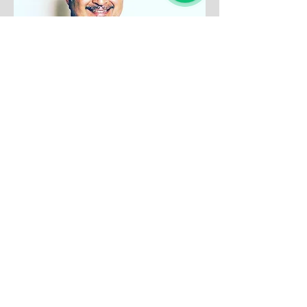
Formatore Teorico
Pierfrancesco C.
Fasano
avvocato