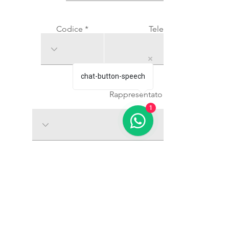
Codice
Telefono
chat-button-speech
Rappresentato da
1
Indica la Materia