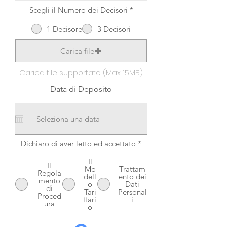
Scegli il Numero dei Decisori
*
1 Decisore
3 Decisori
Carica file
Carica file supportato (Max 15MB)
Data di Deposito
Dichiaro di aver letto ed accettato
*
Il
Il
Mo
Trattam
Regola
dell
ento dei
mento
o
Dati
di
Tari
Personal
Proced
ffari
i
ura
o