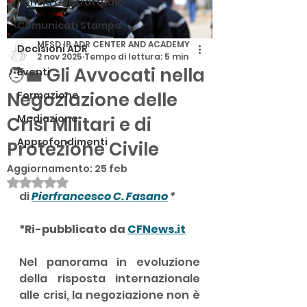
Perizia Contrattuale
Comunicati Stampa
MFSD IP ADR CENTER AND ACADEMY
Decisioni ADR
2 nov 2025
Tempo di lettura: 5 min
🧑‍💼 Gli Avvocati nella
Eventi
Negoziazione delle
Formazione
Mediazione
Crisi Militari e di
Approfondimenti
Protezione Civile
Aggiornamento:
25 feb
Valutazione NaN stelle su 5.
di 
Pierfrancesco C. Fasano
 *
*Ri-pubblicato da 
CFNews.it
Nel panorama in evoluzione 
della risposta internazionale 
alle crisi, la negoziazione non è 