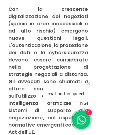
Con la crescente 
digitalizzazione dei negoziati 
(specie in aree inaccessibili o 
ad alto rischio) emergono 
nuove questioni legali. 
L’autenticazione, la protezione 
dei dati e la cybersicurezza 
devono essere considerate 
nella progettazione di 
strategie negoziali a distanza. 
Gli avvocati sono chiamati a 
offrire consulenza anche 
chat-button-speech
sull’utilizzo di strumenti di 
intelligenza artificiale nei 
sistemi di supporto alla 
1
negoziazione, nel rispetto di 
normative emergenti come l’AI 
Act dell’UE.