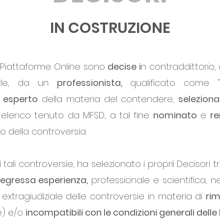
IN COSTRUZIONE
e Piattaforme Online sono
decise i
n contraddittorio,
ziale, da un
professionista,
qualificato come "D
,
esperto
della materia del contendere,
selezion
 elenco tenuto da MFSD, a tal fine
nominato
e
r
o della controversia.
 tali controversie, ha selezionato i proprii Decisori t
egressa esperienza,
professionale e scientifica, ne
e extragiudiziale delle controversie in materia di
rim
le) e/o
incompatibili con le condizioni generali dell