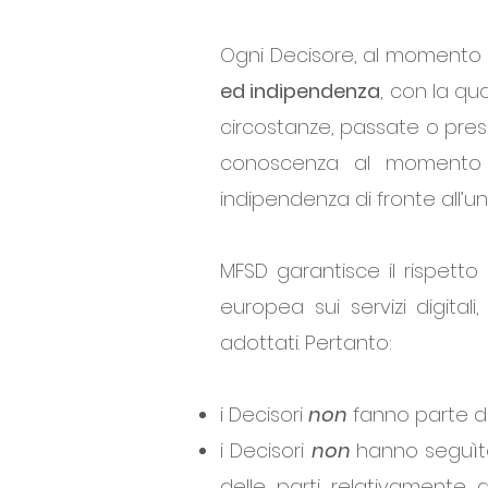
Ogni Decisore, al momento de
ed indipendenza
, con la qu
circostanze, passate o pres
conoscenza al momento de
indipendenza di fronte all’una 
MFSD garantisce il rispetto 
europea sui servizi digitali
adottati. Pertanto:
i Decisori
non
fanno parte d
i Decisori
non
hanno seguìto
delle parti relativamente 