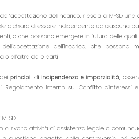
ll’accettazione dell’incarico, rilascia al MFSD una
ale dichiara di essere indipendente da ciascuna par
enti, o che possano emergere in futuro delle qual
ll’accettazione dell’incarico, che possano 
o all’altra delle parti.
dei
princìpii
d
i indipendenza e imparzialità,
osserv
, il Regolamento Interno sul Conflitto d'Interessi 
i MFSD
 o svolto attività di assistenza legale o comunqu
alla questione oggetto della controversia, né esse