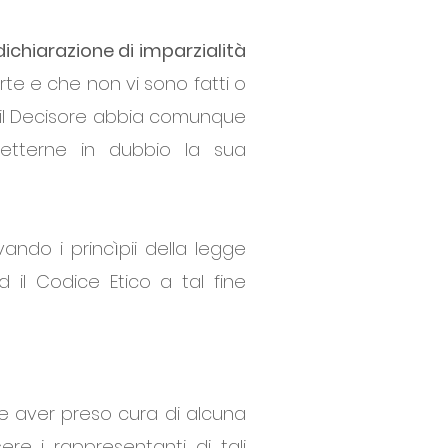
dichiarazione di imparzialità
te e che non vi sono fatti o
i il Decisore abbia comunque
metterne in dubbio la sua
ando i princìpii della legge
ed il Codice Etico a tal fine
e aver preso cura di alcuna
re i rappresentanti di tali