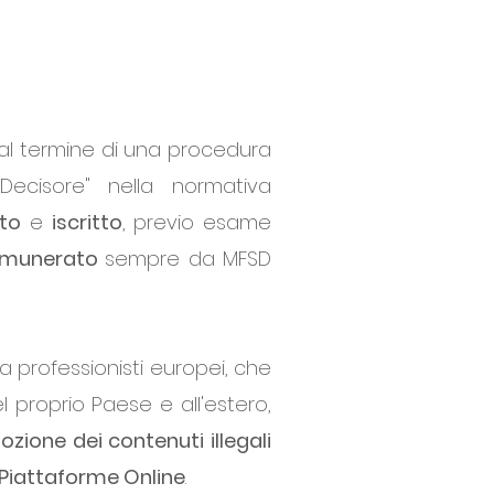
 al termine di una procedura
ecisore" nella normativa
ato
e
iscritto
, previo esame
emunerato
sempre da MFSD
ra professionisti europei, che
l proprio Paese e all'estero,
ozione dei contenuti illegali
e Piattaforme Online
.